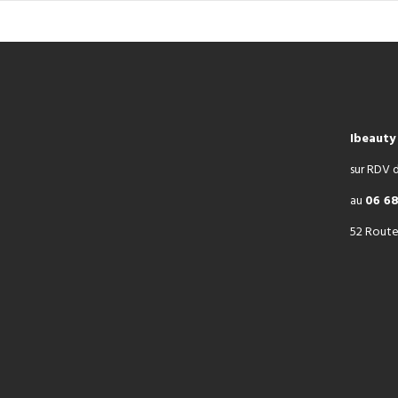
Ibeauty
sur RDV d
au
06 68
52 Route